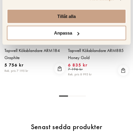
Tillåt alla
Anpassa
TAPWELL
TAPWELL
Tapwell Köksblandare ARM184
Tapwell Köksblandare ARM885
Graphite
Honey Gold
5 756 kr
6 835 kr
7 196 kr
Rek. pris 7 195 kr
R
Rek. pris 8 995 kr
Senast sedda produkter