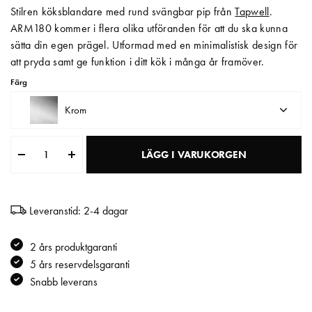
Stilren köksblandare med rund svängbar pip från
Tapwell
.
Matberedare & Mixer
ARM180 kommer i flera olika utföranden för att du ska kunna
sätta din egen prägel. Utformad med en minimalistisk design för
Vattenkokare
att pryda samt ge funktion i ditt kök i många år framöver.
Färg
Krom
LÄGG I VARUKORGEN
Leveranstid: 2-4 dagar
2 års produktgaranti
5 års reservdelsgaranti
Snabb leverans