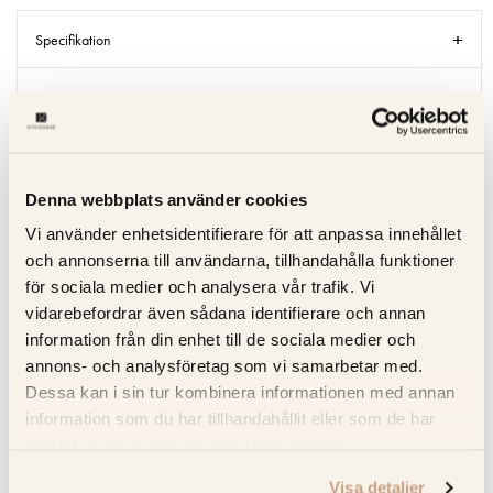
Specifikation
Beskrivning
Recensioner
Denna webbplats använder cookies
Om tillverkaren
Vi använder enhetsidentifierare för att anpassa innehållet
och annonserna till användarna, tillhandahålla funktioner
Produktblad
för sociala medier och analysera vår trafik. Vi
vidarebefordrar även sådana identifierare och annan
information från din enhet till de sociala medier och
annons- och analysföretag som vi samarbetar med.
RELATERADE PRODUKTER
Dessa kan i sin tur kombinera informationen med annan
information som du har tillhandahållit eller som de har
KOLLA PRISET
KOLLA PRIS
samlat in när du har använt deras tjänster.
Visa detaljer