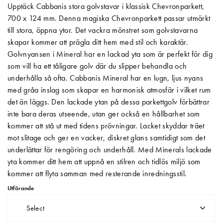
Upptäck Cabbanis stora golvstavar i klassisk Chevronparkett,
Matberedare & Mixer
700 x 124 mm. Denna magiska Chevronparkett passar utmärkt
till stora, öppna ytor. Det vackra mönstret som golvstavarna
Vattenkokare
skapar kommer att prägla ditt hem med stil och karaktär.
Golvnyansen i Mineral har en lackad yta som är perfekt för dig
som vill ha ett tåligare golv där du slipper behandla och
underhålla så ofta. Cabbanis Mineral har en lugn, ljus nyans
med gråa inslag som skapar en harmonisk atmosfär i vilket rum
det än läggs. Den lackade ytan på dessa parkettgolv förbättrar
inte bara deras utseende, utan ger också en hållbarhet som
kommer att stå ut med tidens prövningar. Lacket skyddar träet
mot slitage och ger en vacker, diskret glans samtidigt som det
underlättar för rengöring och underhåll. Med Minerals lackade
yta kommer ditt hem att uppnå en stilren och tidlös miljö som
kommer att flyta samman med resterande inredningsstil.
Utförande
Select