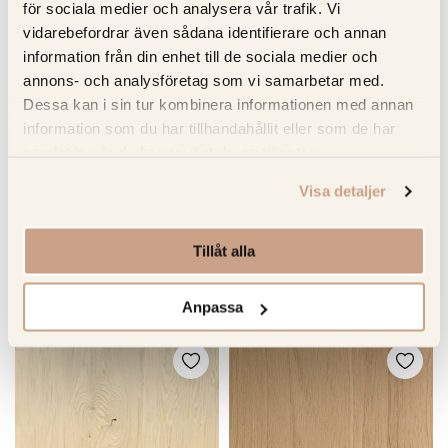
för sociala medier och analysera vår trafik. Vi
vidarebefordrar även sådana identifierare och annan
Specifikation
information från din enhet till de sociala medier och
annons- och analysföretag som vi samarbetar med.
Beskrivning
Dessa kan i sin tur kombinera informationen med annan
information som du har tillhandahållit eller som de har
samlat in när du har använt deras tjänster.
Recensioner
Visa detaljer
Om tillverkaren
Tillåt alla
RELATERADE PRODUKTER
Anpassa