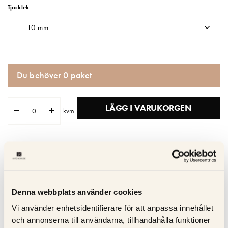
Tjocklek
10 mm
Du behöver
0
paket
LÄGG I VARUKORGEN
kvm
Leveranstid: 6-8 veckor
Färdigbehandlad yta
Franskt kvalitetsgolv
Denna webbplats använder cookies
Skräddarsytt golv
Vi använder enhetsidentifierare för att anpassa innehållet
Enkel installation
och annonserna till användarna, tillhandahålla funktioner