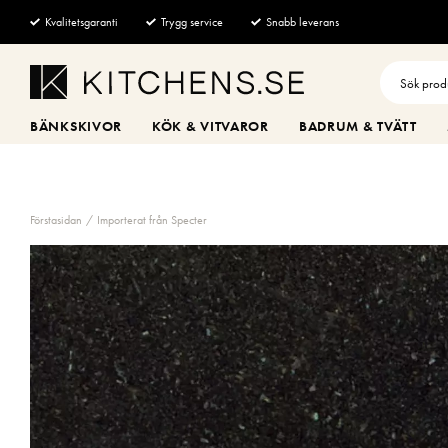
Kvalitetsgaranti
Trygg service
Snabb leverans
BÄNKSKIVOR
KÖK & VITVAROR
BADRUM & TVÄTT
Förstasidan
Importerat från Specter