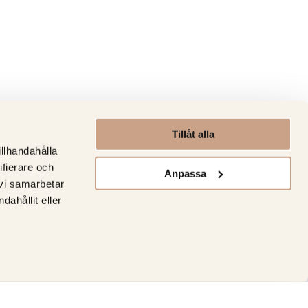
Tillåt alla
illhandahålla
ifierare och
Anpassa
 vi samarbetar
ahållit eller