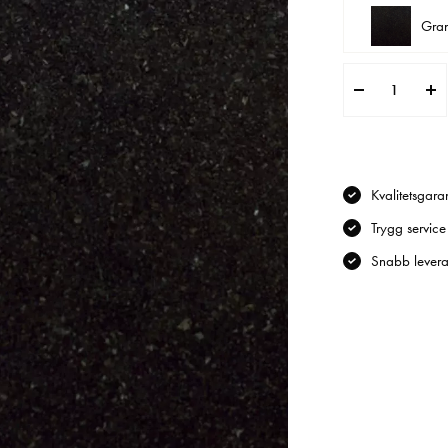
Gran
Kvalitetsgaran
Trygg service
Snabb levera