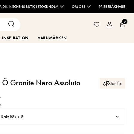
TA DIN KITCHENS BUTIK I STOCKHOLM
OM OSS
PRISBERÄKNARE
0
INSPIRATION
VARUMÄRKEN
+ Ö Granite Nero Assoluto
Jämför
r
k
Rakt kök + ö